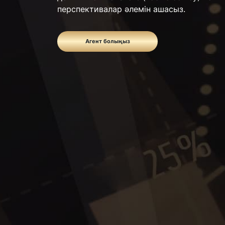
перспективалар әлемін ашасыз.
Агент болыңыз